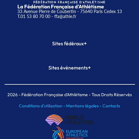
La Fédération Française d'Athlétisme
33 Avenue Pierre de Coubertin - 75640 Paris Cedex 13
T.01 53 80 70 00
- ffa@athle.fr
+
Sites fédéraux
SI-FFA
CALORG
+
Sites événements
Plateforme Formation
Meeting de Paris
Meeting de Paris indoor
MAIF Ekiden de Paris
2026
- Fédération Française d'Athlétisme - Tous Droits Réservés
Conditions d'utilisation -
Mentions légales -
Contacts