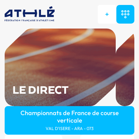
+
LE DIRECT
Championnats de France de course
verticale
VAL D'ISERE - ARA - 073