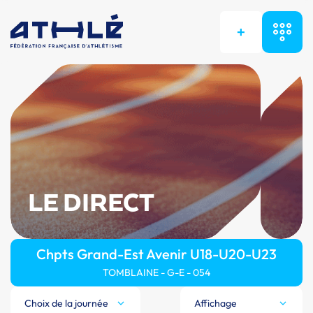
+
LE DIRECT
Chpts Grand-Est Avenir U18-U20-U23
TOMBLAINE - G-E - 054
Choix de la journée
Affichage