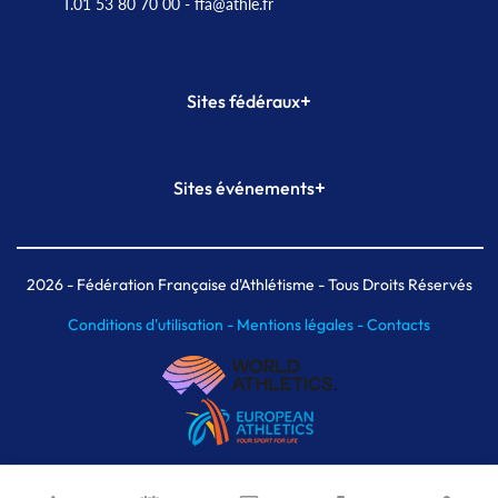
T.01 53 80 70 00
- ffa@athle.fr
+
Sites fédéraux
SI-FFA
CALORG
+
Sites événements
Plateforme Formation
Meeting de Paris
Meeting de Paris indoor
MAIF Ekiden de Paris
2026
- Fédération Française d'Athlétisme - Tous Droits Réservés
Conditions d'utilisation -
Mentions légales -
Contacts