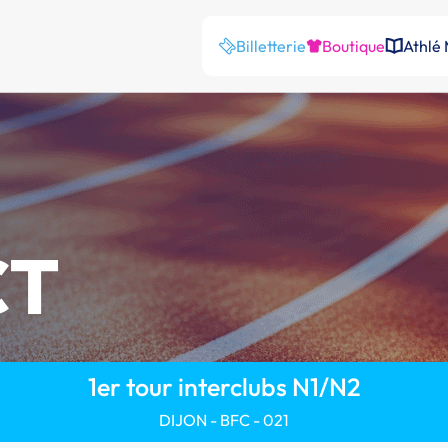
Billetterie
Boutique
Athlé
CT
1er tour interclubs N1/N2
DIJON - BFC - 021