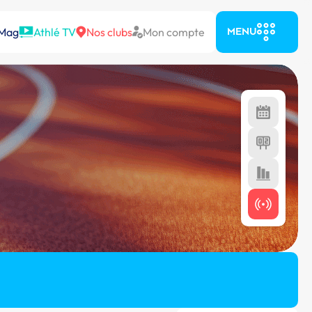
 Mag
Athlé TV
Nos clubs
Mon compte
MENU