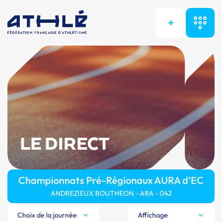
+
LE DIRECT
Championnats Pré-Régionaux AURA d'EC
ANDREZIEUX BOUTHEON - ARA - 042
Choix de la journée
Affichage