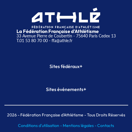
La Fédération Française d'Athlétisme
33 Avenue Pierre de Coubertin - 75640 Paris Cedex 13
T.01 53 80 70 00
- ffa@athle.fr
+
Sites fédéraux
SI-FFA
CALORG
+
Sites événements
Plateforme Formation
Meeting de Paris
Meeting de Paris indoor
MAIF Ekiden de Paris
2026
- Fédération Française d'Athlétisme - Tous Droits Réservés
Conditions d'utilisation -
Mentions légales -
Contacts