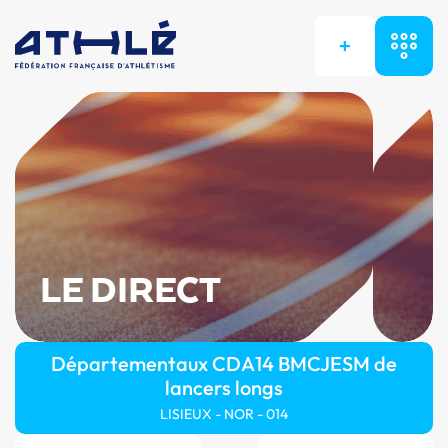
+
LE DIRECT
Départementaux CDA14 BMCJESM de
lancers longs
LISIEUX - NOR - 014