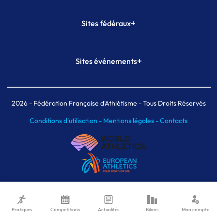
+
Sites fédéraux
SI-FFA
CALORG
+
Sites événements
Plateforme Formation
Meeting de Paris
Meeting de Paris indoor
MAIF Ekiden de Paris
2026
- Fédération Française d'Athlétisme - Tous Droits Réservés
Conditions d'utilisation -
Mentions légales -
Contacts
Pratiques
Compétitions
Actualités
Bilans
Mon compte