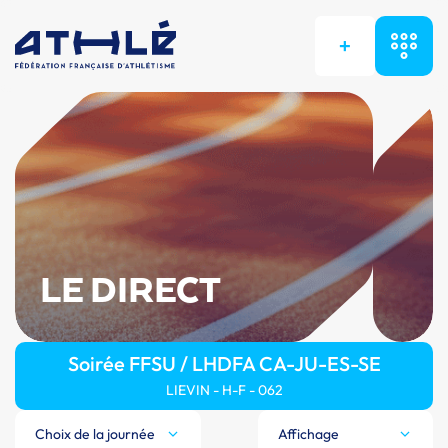
+
LE DIRECT
Soirée FFSU / LHDFA CA-JU-ES-SE
LIEVIN - H-F - 062
Choix de la journée
Affichage