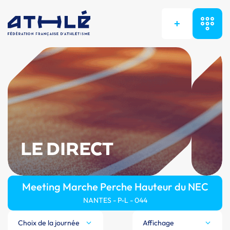
+
LE DIRECT
Meeting Marche Perche Hauteur du NEC
NANTES - P-L - 044
Choix de la journée
Affichage