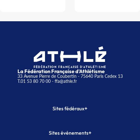
La Fédération Française d'Athlétisme
33 Avenue Pierre de Coubertin - 75640 Paris Cedex 13
T.01 53 80 70 00
- ffa@athle.fr
+
Sites fédéraux
SI-FFA
CALORG
+
Sites événements
Plateforme Formation