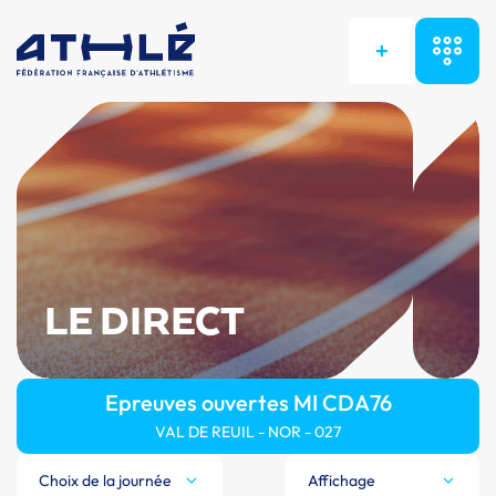
+
LE DIRECT
Epreuves ouvertes MI CDA76
VAL DE REUIL - NOR - 027
Choix de la journée
Affichage