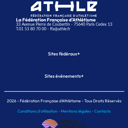
La Fédération Française d'Athlétisme
33 Avenue Pierre de Coubertin - 75640 Paris Cedex 13
T.01 53 80 70 00
- ffa@athle.fr
+
Sites fédéraux
SI-FFA
CALORG
+
Sites événements
Plateforme Formation
Meeting de Paris
Meeting de Paris indoor
MAIF Ekiden de Paris
2026
- Fédération Française d'Athlétisme - Tous Droits Réservés
Conditions d'utilisation -
Mentions légales -
Contacts