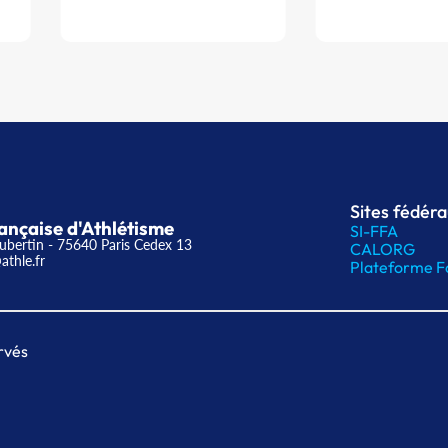
Sites fédér
ançaise d'Athlétisme
SI-FFA
ubertin - 75640 Paris Cedex 13
CALORG
athle.fr
Plateforme F
rvés