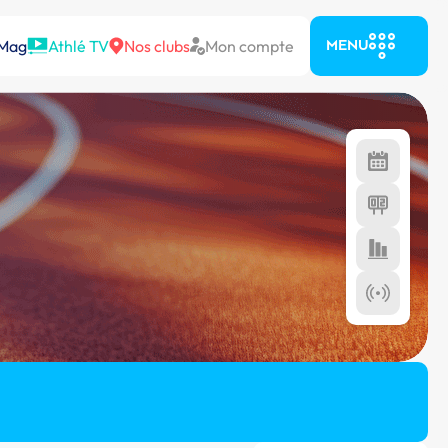
 Mag
Athlé TV
Nos clubs
Mon compte
MENU