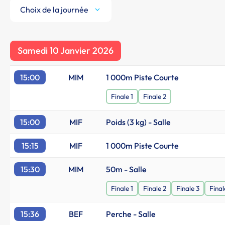
Choix de la journée
Samedi 10 Janvier 2026
15:00
MIM
1 000m Piste Courte
Finale 1
Finale 2
15:00
MIF
Poids (3 kg) - Salle
15:15
MIF
1 000m Piste Courte
15:30
MIM
50m - Salle
Finale 1
Finale 2
Finale 3
Final
15:36
BEF
Perche - Salle