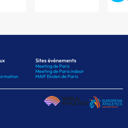
aux
Sites événements
Meeting de Paris
Meeting de Paris indoor
ormation
MAIF Ekiden de Paris