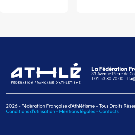
La Fédération Fr
33 Avenue Pierre de Co
T.01 53 80 70 00
- ffa@
2026
- Fédération Française d'Athlétisme - Tous Droits Rése
Conditions d'utilisation -
Mentions légales -
Contacts