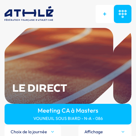
+
LE DIRECT
Meeting CA à Masters
VOUNEUIL SOUS BIARD - N-A - 086
Choix de la journée
Affichage