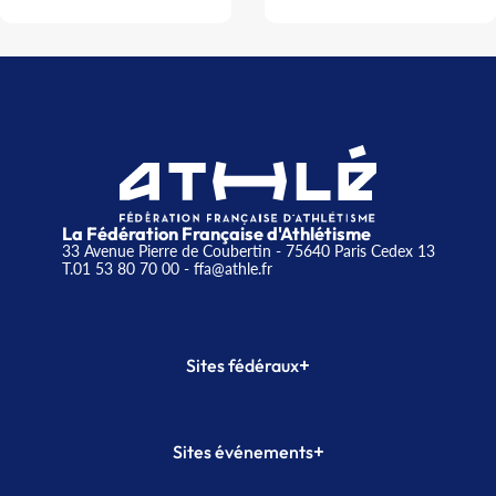
La Fédération Française d'Athlétisme
33 Avenue Pierre de Coubertin - 75640 Paris Cedex 13
T.01 53 80 70 00
- ffa@athle.fr
+
Sites fédéraux
SI-FFA
CALORG
+
Sites événements
Plateforme Formation
Meeting de Paris