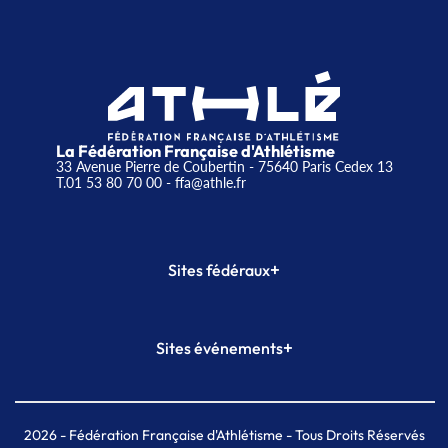
La Fédération Française d'Athlétisme
33 Avenue Pierre de Coubertin - 75640 Paris Cedex 13
T.01 53 80 70 00
- ffa@athle.fr
+
Sites fédéraux
SI-FFA
CALORG
+
Sites événements
Plateforme Formation
Meeting de Paris
Meeting de Paris indoor
MAIF Ekiden de Paris
2026
- Fédération Française d'Athlétisme - Tous Droits Réservés