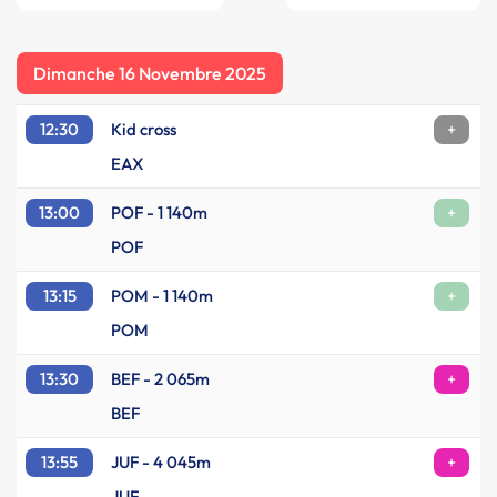
Dimanche 16 Novembre 2025
12:30
Kid cross
+
EAX
13:00
POF - 1 140m
+
POF
13:15
POM - 1 140m
+
POM
13:30
BEF - 2 065m
+
BEF
13:55
JUF - 4 045m
+
JUF