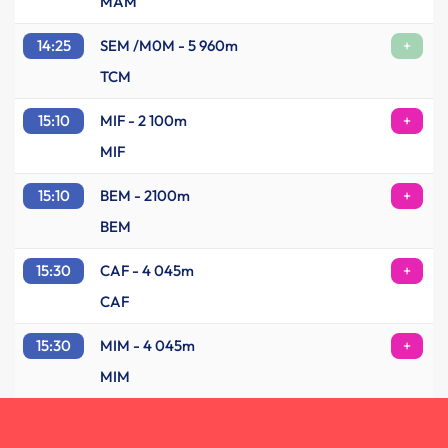
MAM
14:25
SEM /M0M - 5 960m
+
TCM
15:10
MIF - 2 100m
+
MIF
15:10
BEM - 2100m
+
BEM
15:30
CAF - 4 045m
+
CAF
15:30
MIM - 4 045m
+
MIM