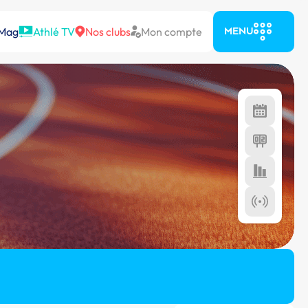
 Mag
Athlé TV
Nos clubs
Mon compte
MENU