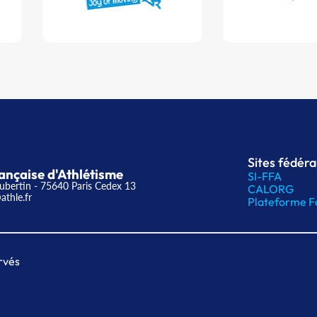
Sites fédér
ançaise d'Athlétisme
SI-FFA
ubertin - 75640 Paris Cedex 13
CALORG
athle.fr
Plateforme F
rvés