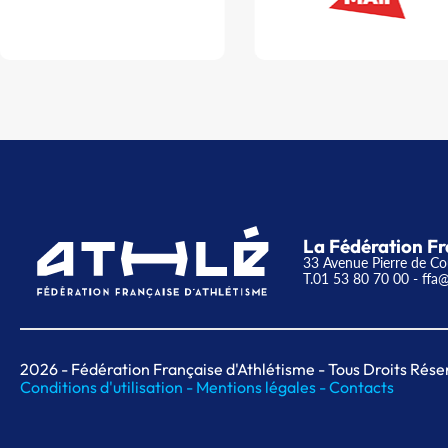
La Fédération Fr
33 Avenue Pierre de Co
T.01 53 80 70 00
- ffa@
2026
- Fédération Française d'Athlétisme - Tous Droits Rése
Conditions d'utilisation -
Mentions légales -
Contacts