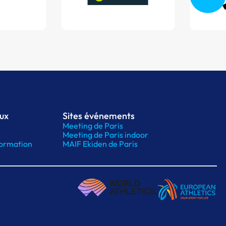
aux
Sites événements
Meeting de Paris
Meeting de Paris indoor
ormation
MAIF Ekiden de Paris