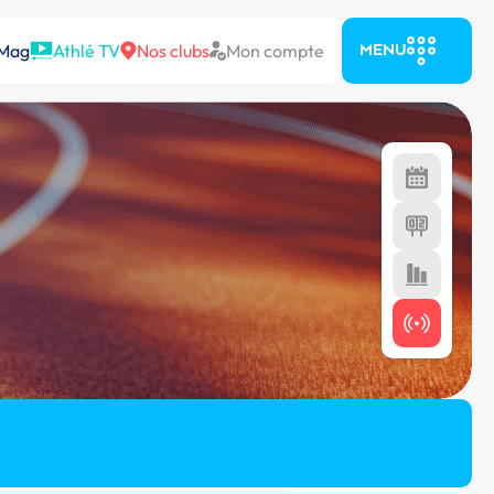
 Mag
Athlé TV
Nos clubs
Mon compte
MENU