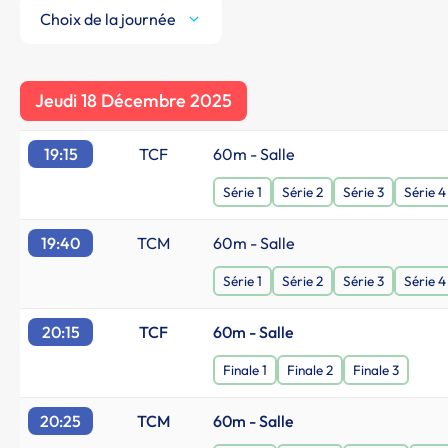
Choix de la journée
Jeudi 18 Décembre 2025
19:15
TCF
60m - Salle
Série 1
Série 2
Série 3
Série 4
19:40
TCM
60m - Salle
Série 1
Série 2
Série 3
Série 4
20:15
TCF
60m - Salle
Finale 1
Finale 2
Finale 3
20:25
TCM
60m - Salle