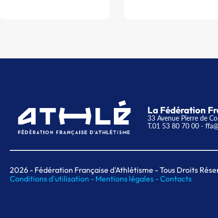
La Fédération Fr
33 Avenue Pierre de Co
T.01 53 80 70 00
- ffa@
2026
- Fédération Française d'Athlétisme - Tous Droits Rése
Conditions d'utilisation -
Mentions légales -
Contacts