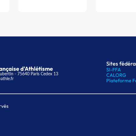
Sites fédér
ançaise d'Athlétisme
SI-FFA
ubertin - 75640 Paris Cedex 13
CALORG
athle.fr
Plateforme F
rvés