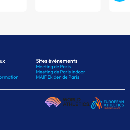
aux
Sites événements
Meeting de Paris
Meeting de Paris indoor
ormation
MAIF Ekiden de Paris