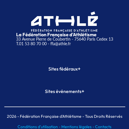
La Fédération Française d'Athlétisme
33 Avenue Pierre de Coubertin - 75640 Paris Cedex 13
T.01 53 80 70 00
- ffa@athle.fr
+
Sites fédéraux
SI-FFA
CALORG
+
Sites événements
Plateforme Formation
Meeting de Paris
Meeting de Paris indoor
MAIF Ekiden de Paris
2026
- Fédération Française d'Athlétisme - Tous Droits Réservés
Conditions d'utilisation -
Mentions légales -
Contacts