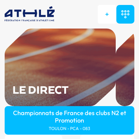
+
LE DIRECT
Championnats de France des clubs N2 et
Promotion
TOULON - PCA - 083