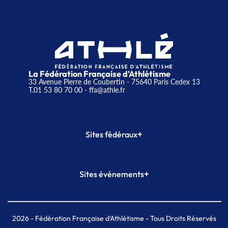
La Fédération Française d'Athlétisme
33 Avenue Pierre de Coubertin - 75640 Paris Cedex 13
T.01 53 80 70 00
- ffa@athle.fr
+
Sites fédéraux
SI-FFA
CALORG
+
Sites événements
Plateforme Formation
Meeting de Paris
Meeting de Paris indoor
MAIF Ekiden de Paris
2026
- Fédération Française d'Athlétisme - Tous Droits Réservés