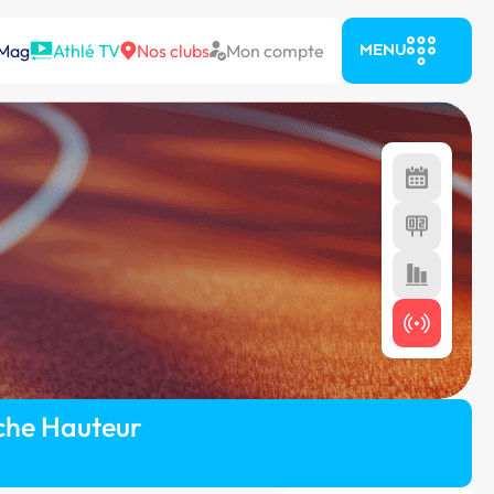
 Mag
Athlé TV
Nos clubs
Mon compte
MENU
che Hauteur