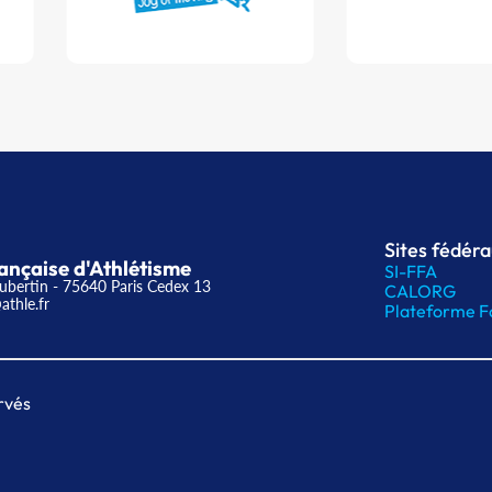
Sites fédér
ançaise d'Athlétisme
SI-FFA
ubertin - 75640 Paris Cedex 13
CALORG
athle.fr
Plateforme F
rvés