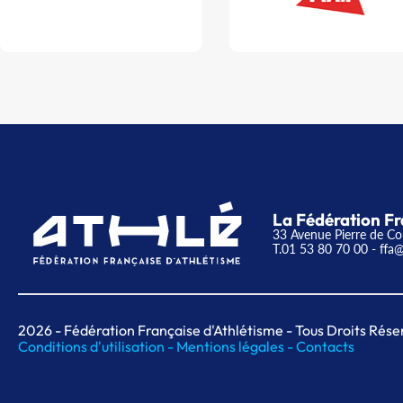
La Fédération Fr
33 Avenue Pierre de Co
T.01 53 80 70 00
- ffa@
2026
- Fédération Française d'Athlétisme - Tous Droits Rése
Conditions d'utilisation -
Mentions légales -
Contacts