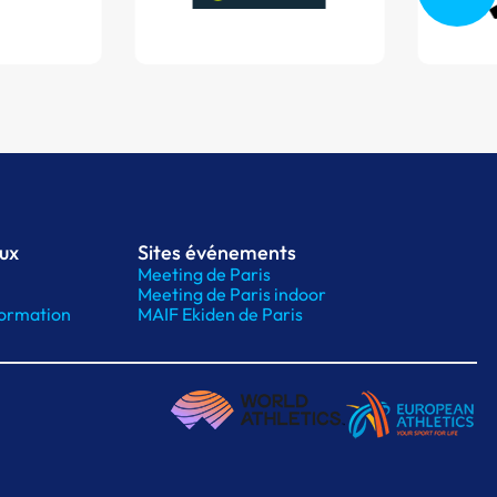
aux
Sites événements
Meeting de Paris
Meeting de Paris indoor
ormation
MAIF Ekiden de Paris