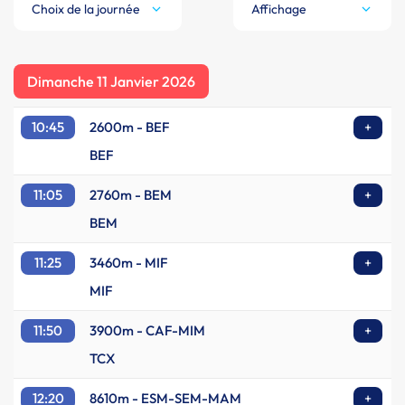
Choix de la journée
Affichage
Dimanche 11 Janvier 2026
10:45
2600m - BEF
+
BEF
11:05
2760m - BEM
+
BEM
11:25
3460m - MIF
+
MIF
11:50
3900m - CAF-MIM
+
TCX
12:20
8610m - ESM-SEM-MAM
+