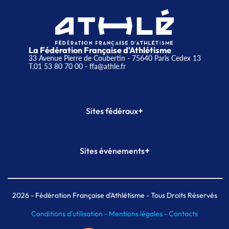
La Fédération Française d'Athlétisme
33 Avenue Pierre de Coubertin - 75640 Paris Cedex 13
T.01 53 80 70 00
- ffa@athle.fr
+
Sites fédéraux
SI-FFA
CALORG
+
Sites événements
Plateforme Formation
Meeting de Paris
Meeting de Paris indoor
MAIF Ekiden de Paris
2026
- Fédération Française d'Athlétisme - Tous Droits Réservés
Conditions d'utilisation -
Mentions légales -
Contacts