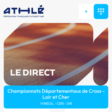
+
LE DIRECT
Championnats Départementaux de Cross -
Loir et Cher
VINEUIL - CEN - 041