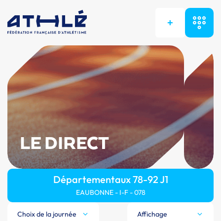
+
LE DIRECT
Départementaux 78-92 J1
EAUBONNE - I-F - 078
Choix de la journée
Affichage