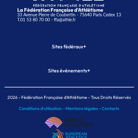
La Fédération Française d'Athlétisme
33 Avenue Pierre de Coubertin - 75640 Paris Cedex 13
T.01 53 80 70 00
- ffa@athle.fr
+
Sites fédéraux
SI-FFA
CALORG
+
Sites événements
Plateforme Formation
Meeting de Paris
Meeting de Paris indoor
MAIF Ekiden de Paris
2026
- Fédération Française d'Athlétisme - Tous Droits Réservés
Conditions d'utilisation -
Mentions légales -
Contacts