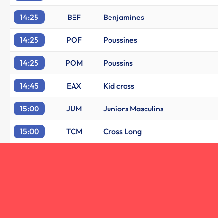
14:25
BEF
Benjamines
14:25
POF
Poussines
14:25
POM
Poussins
14:45
EAX
Kid cross
15:00
JUM
Juniors Masculins
15:00
TCM
Cross Long