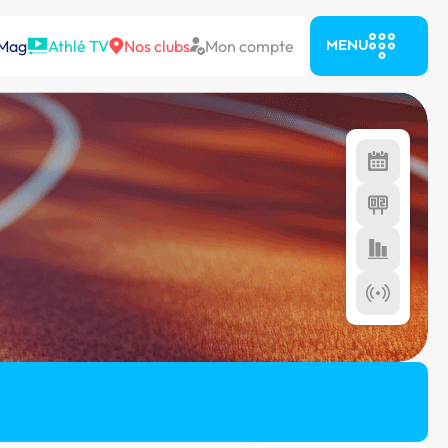
 Mag
Athlé TV
Nos clubs
Mon compte
MENU