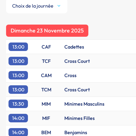
Choix de la journée
Dimanche 23 Novembre 2025
13:00
CAF
Cadettes
13:00
TCF
Cross Court
13:00
CAM
Cross
13:00
TCM
Cross Court
13:30
MIM
Minimes Masculins
14:00
MIF
Minimes Filles
14:00
BEM
Benjamins