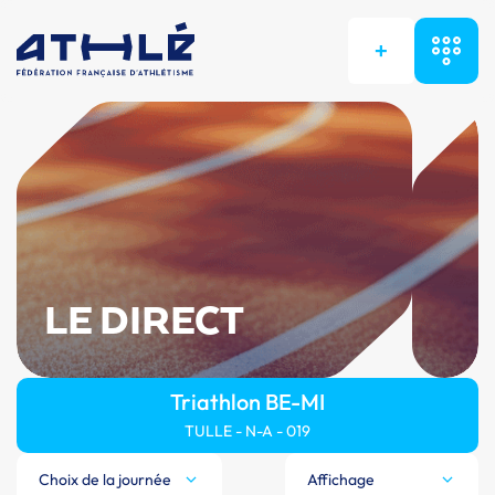
+
LE DIRECT
Triathlon BE-MI
TULLE - N-A - 019
Choix de la journée
Affichage