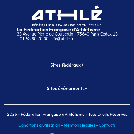
La Fédération Française d'Athlétisme
33 Avenue Pierre de Coubertin - 75640 Paris Cedex 13
T.01 53 80 70 00
- ffa@athle.fr
+
Sites fédéraux
SI-FFA
CALORG
+
Sites événements
Plateforme Formation
Meeting de Paris
Meeting de Paris indoor
MAIF Ekiden de Paris
2026
- Fédération Française d'Athlétisme - Tous Droits Réservés
Conditions d'utilisation -
Mentions légales -
Contacts