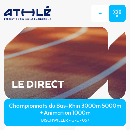
+
LE DIRECT
Championnats du Bas-Rhin 3000m 5000m
+ Animation 1000m
BISCHWILLER - G-E - 067