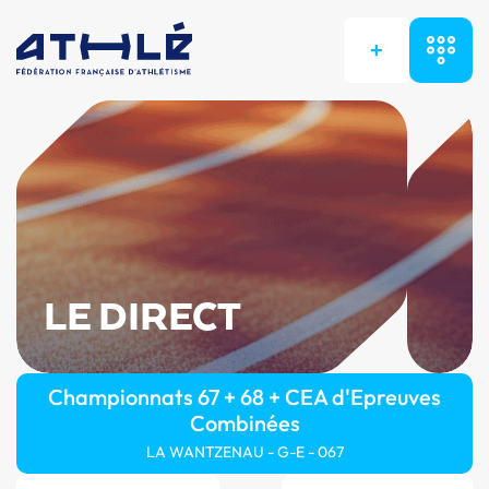
+
LE DIRECT
Championnats 67 + 68 + CEA d'Epreuves
Combinées
LA WANTZENAU - G-E - 067