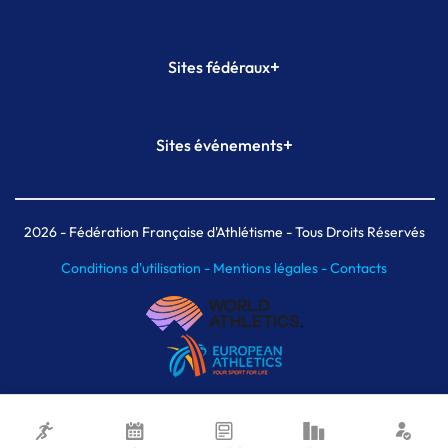
+
Sites fédéraux
SI-FFA
CALORG
+
Sites événements
Plateforme Formation
Meeting de Paris
Meeting de Paris indoor
MAIF Ekiden de Paris
2026
- Fédération Française d'Athlétisme - Tous Droits Réservés
Conditions d'utilisation -
Mentions légales -
Contacts