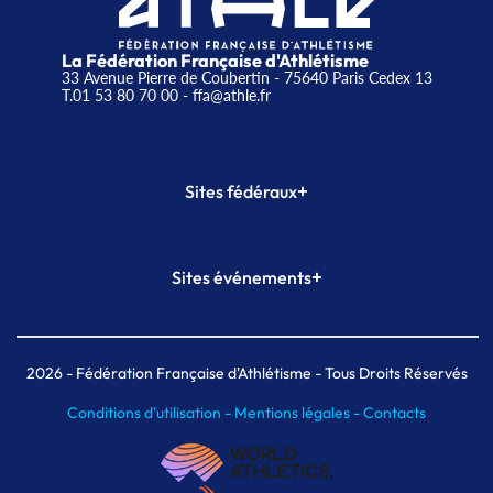
La Fédération Française d'Athlétisme
33 Avenue Pierre de Coubertin - 75640 Paris Cedex 13
T.01 53 80 70 00
- ffa@athle.fr
+
Sites fédéraux
SI-FFA
CALORG
+
Sites événements
Plateforme Formation
Meeting de Paris
Meeting de Paris indoor
MAIF Ekiden de Paris
2026
- Fédération Française d'Athlétisme - Tous Droits Réservés
Conditions d'utilisation -
Mentions légales -
Contacts