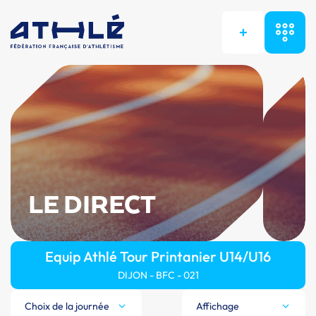
+
LE DIRECT
Equip Athlé Tour Printanier U14/U16
DIJON - BFC - 021
Choix de la journée
Affichage