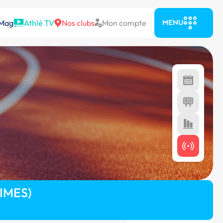
 Mag
Athlé TV
Nos clubs
Mon compte
MENU
IMES)