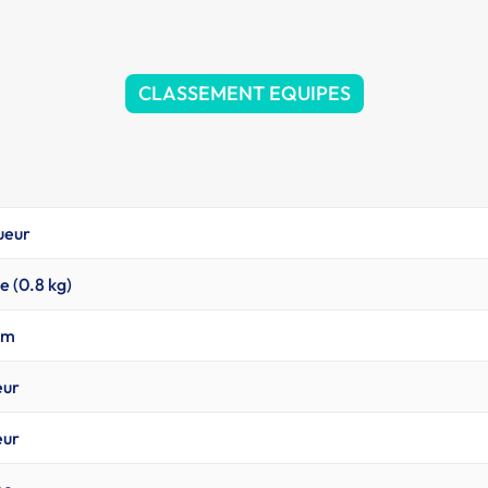
CLASSEMENT EQUIPES
ueur
e (0.8 kg)
0m
eur
eur