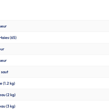
ueur
Haies (65)
eur
ueur
e saut
e (1.2 kg)
eau (2 kg)
eau (3 kg)