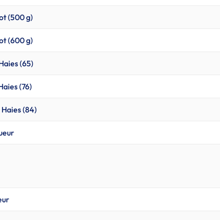
ot (500 g)
ot (600 g)
Haies (65)
Haies (76)
 Haies (84)
gueur
eur