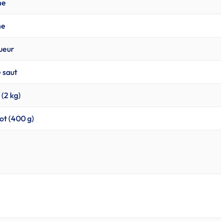
he
he
gueur
e saut
 (2 kg)
ot (400 g)