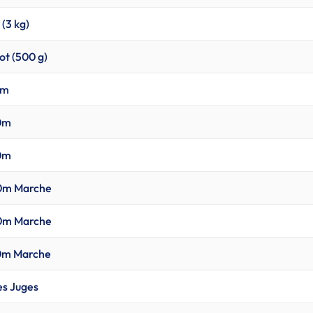
 (3 kg)
ot (500 g)
0m
00m
00m
00m Marche
00m Marche
00m Marche
es Juges