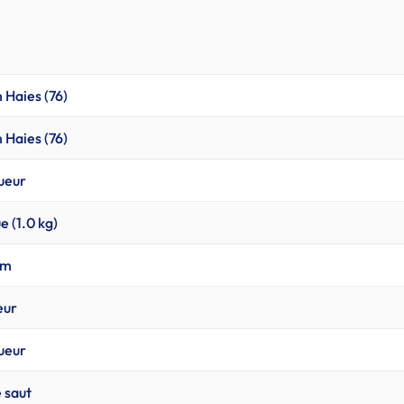
 Haies (76)
 Haies (76)
gueur
e (1.0 kg)
0m
eur
gueur
e saut