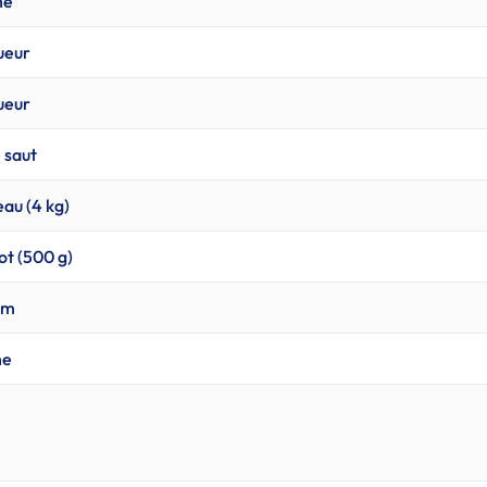
he
ueur
ueur
e saut
eau (4 kg)
ot (500 g)
0m
he