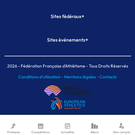
+
Sites fédéraux
SI-FFA
CALORG
+
Sites événements
Plateforme Formation
Meeting de Paris
Meeting de Paris indoor
MAIF Ekiden de Paris
2026
- Fédération Française d'Athlétisme - Tous Droits Réservés
Conditions d'utilisation -
Mentions légales -
Contacts
Pratiques
Compétitions
Actualités
Bilans
Mon compte