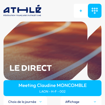
+
LE DIRECT
Meeting Claudine MONCOMBLE
LAON - H-F - 002
Choix de la journée
Affichage