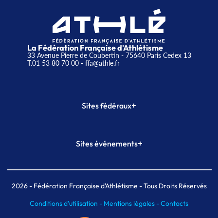
La Fédération Française d'Athlétisme
33 Avenue Pierre de Coubertin - 75640 Paris Cedex 13
T.01 53 80 70 00
- ffa@athle.fr
+
Sites fédéraux
SI-FFA
CALORG
+
Sites événements
Plateforme Formation
Meeting de Paris
Meeting de Paris indoor
MAIF Ekiden de Paris
2026
- Fédération Française d'Athlétisme - Tous Droits Réservés
Conditions d'utilisation -
Mentions légales -
Contacts