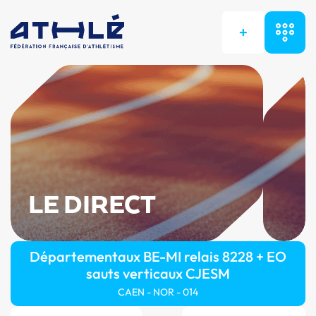
+
LE DIRECT
Départementaux BE-MI relais 8228 + EO
sauts verticaux CJESM
CAEN - NOR - 014