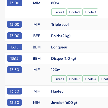
13:00
MIM
80m
Finale 1
Finale 2
Finale 3
13:00
MIF
Triple saut
13:00
BEF
Poids (2 kg)
13:15
BEM
Longueur
13:15
BEM
Disque (1.0 kg)
13:30
MIF
120m
Finale 1
Finale 2
Finale 3
Final
13:30
MIF
Hauteur
13:30
MIM
Javelot (600 g)