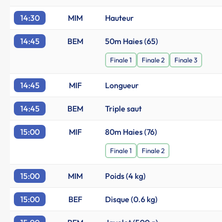
14:30
MIM
Hauteur
14:45
BEM
50m Haies (65)
Finale 1
Finale 2
Finale 3
14:45
MIF
Longueur
14:45
BEM
Triple saut
15:00
MIF
80m Haies (76)
Finale 1
Finale 2
15:00
MIM
Poids (4 kg)
15:00
BEF
Disque (0.6 kg)