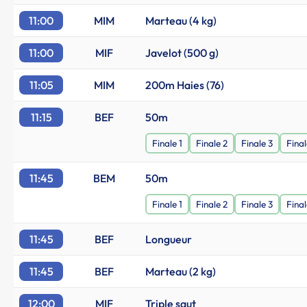
11:00
MIM
Marteau (4 kg)
11:00
MIF
Javelot (500 g)
11:05
MIM
200m Haies (76)
11:15
BEF
50m
Finale 1
Finale 2
Finale 3
Final
11:45
BEM
50m
Finale 1
Finale 2
Finale 3
Final
11:45
BEF
Longueur
11:45
BEF
Marteau (2 kg)
12:00
MIF
Triple saut