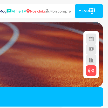
 Mag
Athlé TV
Nos clubs
Mon compte
MENU