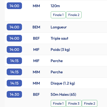
14:00
MIM
120m
Finale 1
Finale 2
14:00
BEM
Longueur
14:00
BEF
Triple saut
14:00
MIF
Poids (3 kg)
14:15
MIF
Perche
14:15
MIM
Perche
14:15
MIM
Disque (1.2 kg)
14:30
BEF
50m Haies (65)
Finale 1
Finale 3
Finale 2