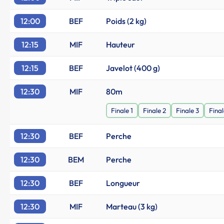
12:00
BEF
Poids (2 kg)
12:15
MIF
Hauteur
12:15
BEF
Javelot (400 g)
12:30
MIF
80m
Finale 1
Finale 2
Finale 3
Final
12:30
BEF
Perche
12:30
BEM
Perche
12:30
BEF
Longueur
12:30
MIF
Marteau (3 kg)