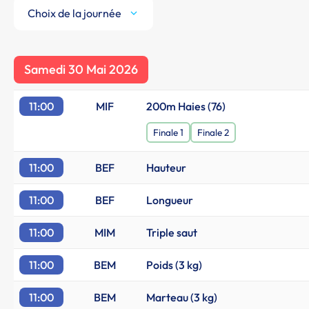
Choix de la journée
Samedi 30 Mai 2026
11:00
MIF
200m Haies (76)
Finale 1
Finale 2
11:00
BEF
Hauteur
11:00
BEF
Longueur
11:00
MIM
Triple saut
11:00
BEM
Poids (3 kg)
11:00
BEM
Marteau (3 kg)