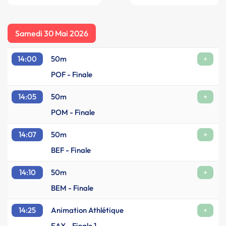
Samedi 30 Mai 2026
14:00
50m
+
POF - Finale
14:05
50m
+
POM - Finale
14:07
50m
+
BEF - Finale
14:10
50m
+
BEM - Finale
14:25
Animation Athlétique
+
EAX - Finale 1