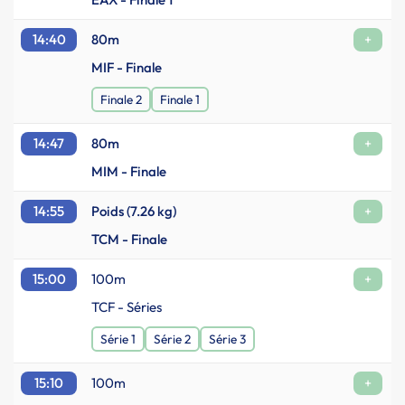
14:40
80m
+
MIF - Finale
Finale 2
Finale 1
14:47
80m
+
MIM - Finale
14:55
Poids (7.26 kg)
+
TCM - Finale
15:00
100m
+
TCF - Séries
Série 1
Série 2
Série 3
15:10
100m
+