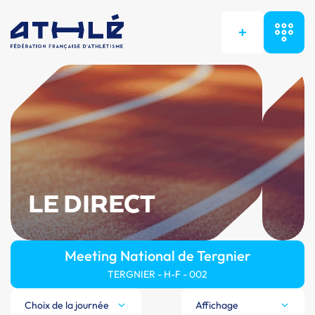
+
LE DIRECT
Meeting National de Tergnier
TERGNIER - H-F - 002
Choix de la journée
Affichage