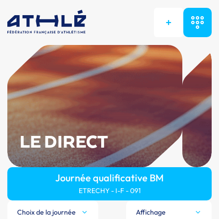
+
LE DIRECT
Journée qualificative BM
ETRECHY - I-F - 091
Choix de la journée
Affichage