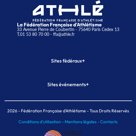
La Fédération Française d'Athlétisme
33 Avenue Pierre de Coubertin - 75640 Paris Cedex 13
T.01 53 80 70 00
- ffa@athle.fr
+
Sites fédéraux
SI-FFA
CALORG
+
Sites événements
Plateforme Formation
Meeting de Paris
Meeting de Paris indoor
MAIF Ekiden de Paris
2026
- Fédération Française d'Athlétisme - Tous Droits Réservés
Conditions d'utilisation -
Mentions légales -
Contacts