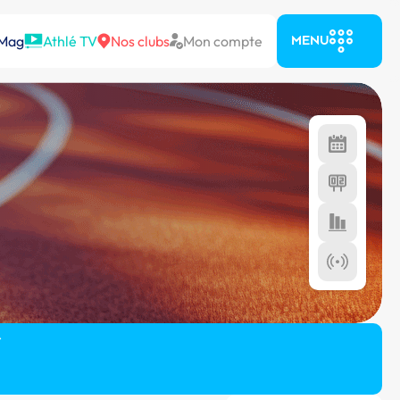
 Mag
Athlé TV
Nos clubs
Mon compte
MENU