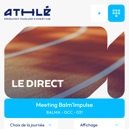
+
LE DIRECT
Meeting Balm'Impulse
BALMA - OCC - 031
Choix de la journée
Affichage