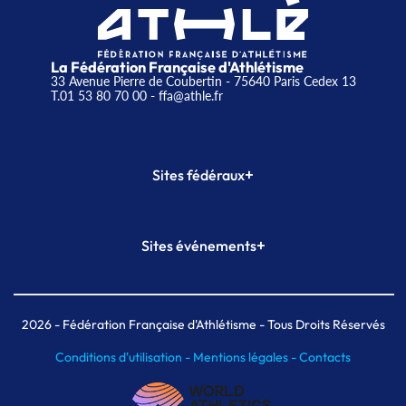
La Fédération Française d'Athlétisme
33 Avenue Pierre de Coubertin - 75640 Paris Cedex 13
T.01 53 80 70 00
- ffa@athle.fr
+
Sites fédéraux
SI-FFA
CALORG
+
Sites événements
Plateforme Formation
Meeting de Paris
Meeting de Paris indoor
MAIF Ekiden de Paris
2026
- Fédération Française d'Athlétisme - Tous Droits Réservés
Conditions d'utilisation -
Mentions légales -
Contacts