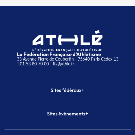
La Fédération Française d'Athlétisme
33 Avenue Pierre de Coubertin - 75640 Paris Cedex 13
T.01 53 80 70 00
- ffa@athle.fr
+
Sites fédéraux
SI-FFA
CALORG
+
Sites événements
Plateforme Formation
Meeting de Paris
Meeting de Paris indoor