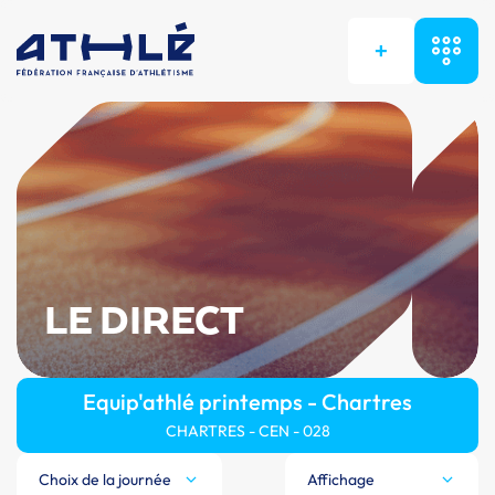
+
LE DIRECT
Equip'athlé printemps - Chartres
CHARTRES - CEN - 028
Choix de la journée
Affichage