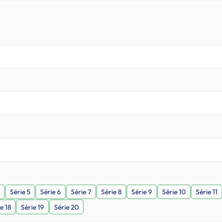
Série 5
Série 6
Série 7
Série 8
Série 9
Série 10
Série 11
e 18
Série 19
Série 20