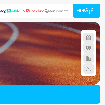
 Mag
Athlé TV
Nos clubs
Mon compte
MENU