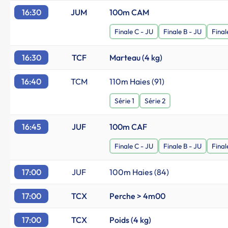
16:30
JUM
100m CAM
Finale C - JU
Finale B - JU
Final
16:30
TCF
Marteau (4 kg)
16:40
TCM
110m Haies (91)
Série 1
Série 2
16:45
JUF
100m CAF
Finale C - JU
Finale B - JU
Final
17:00
JUF
100m Haies (84)
17:00
TCX
Perche > 4m00
17:00
TCX
Poids (4 kg)