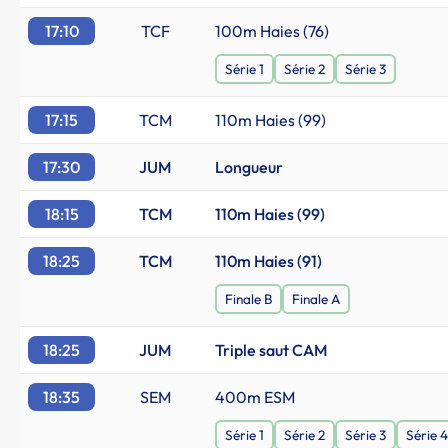
17:10
TCF
100m Haies (76)
Série 1
Série 2
Série 3
17:15
TCM
110m Haies (99)
17:30
JUM
Longueur
18:15
TCM
110m Haies (99)
18:25
TCM
110m Haies (91)
Finale B
Finale A
18:25
JUM
Triple saut CAM
18:35
SEM
400m ESM
Série 1
Série 2
Série 3
Série 4