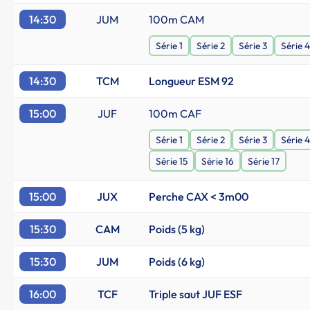
14:30
JUM
100m CAM
Série 1
Série 2
Série 3
Série 4
14:30
TCM
Longueur ESM 92
15:00
JUF
100m CAF
Série 1
Série 2
Série 3
Série 4
Série 15
Série 16
Série 17
15:00
JUX
Perche CAX < 3m00
15:30
CAM
Poids (5 kg)
15:30
JUM
Poids (6 kg)
16:00
TCF
Triple saut JUF ESF