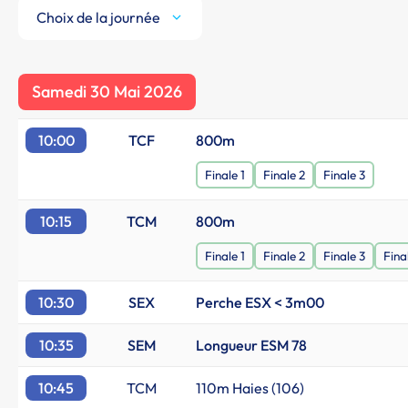
Choix de la journée
Samedi 30 Mai 2026
10:00
TCF
800m
Finale 1
Finale 2
Finale 3
10:15
TCM
800m
Finale 1
Finale 2
Finale 3
Fina
10:30
SEX
Perche ESX < 3m00
10:35
SEM
Longueur ESM 78
10:45
TCM
110m Haies (106)