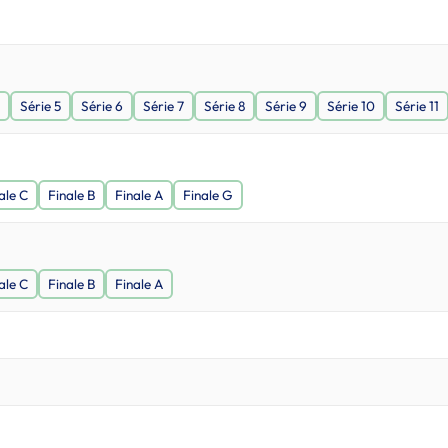
Série 5
Série 6
Série 7
Série 8
Série 9
Série 10
Série 11
ale C
Finale B
Finale A
Finale G
ale C
Finale B
Finale A