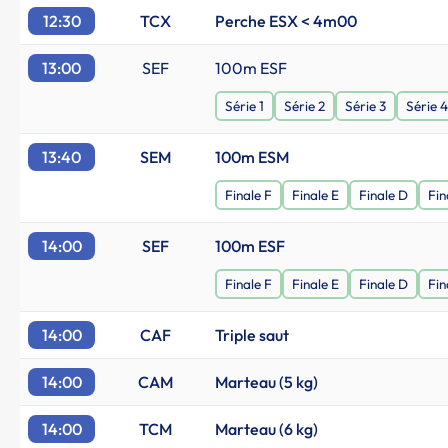
12:30
TCX
Perche ESX < 4m00
13:00
SEF
100m ESF
Série 1
Série 2
Série 3
Série 4
13:40
SEM
100m ESM
Finale F
Finale E
Finale D
Fin
14:00
SEF
100m ESF
Finale F
Finale E
Finale D
Fin
14:00
CAF
Triple saut
14:00
CAM
Marteau (5 kg)
14:00
TCM
Marteau (6 kg)