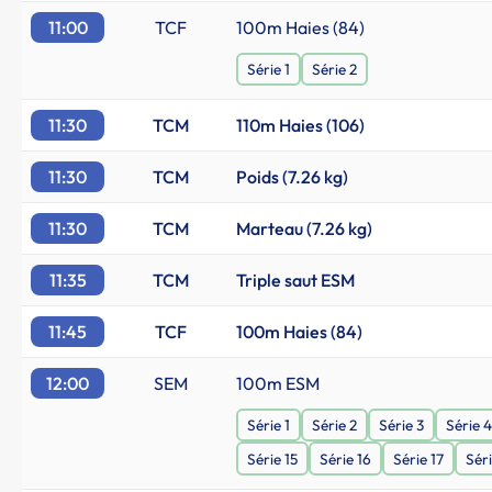
11:00
TCF
100m Haies (84)
Série 1
Série 2
11:30
TCM
110m Haies (106)
11:30
TCM
Poids (7.26 kg)
11:30
TCM
Marteau (7.26 kg)
11:35
TCM
Triple saut ESM
11:45
TCF
100m Haies (84)
12:00
SEM
100m ESM
Série 1
Série 2
Série 3
Série 4
Série 15
Série 16
Série 17
Séri