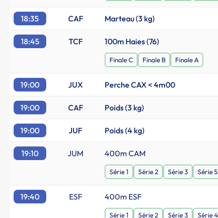
18:35
CAF
Marteau (3 kg)
18:45
TCF
100m Haies (76)
Finale C
Finale B
Finale A
19:00
JUX
Perche CAX < 4m00
19:00
CAF
Poids (3 kg)
19:00
JUF
Poids (4 kg)
19:10
JUM
400m CAM
Série 1
Série 2
Série 3
Série 5
19:40
ESF
400m ESF
Série 1
Série 2
Série 3
Série 4