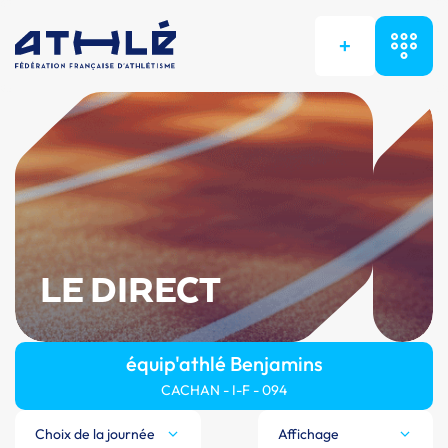
+
LE DIRECT
équip'athlé Benjamins
CACHAN - I-F - 094
Choix de la journée
Affichage