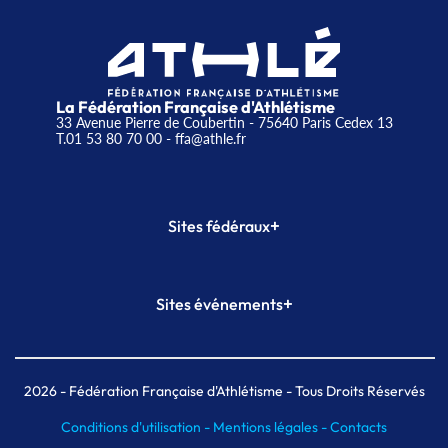
La Fédération Française d'Athlétisme
33 Avenue Pierre de Coubertin - 75640 Paris Cedex 13
T.01 53 80 70 00
- ffa@athle.fr
+
Sites fédéraux
SI-FFA
CALORG
+
Sites événements
Plateforme Formation
Meeting de Paris
Meeting de Paris indoor
MAIF Ekiden de Paris
2026
- Fédération Française d'Athlétisme - Tous Droits Réservés
Conditions d'utilisation -
Mentions légales -
Contacts