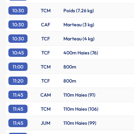
10:30
TCM
Poids (7.26 kg)
10:30
CAF
Marteau (3 kg)
10:30
TCF
Marteau (4 kg)
10:45
TCF
400m Haies (76)
11:00
TCM
800m
11:20
TCF
800m
11:45
CAM
110m Haies (91)
11:45
TCM
110m Haies (106)
11:45
JUM
110m Haies (99)