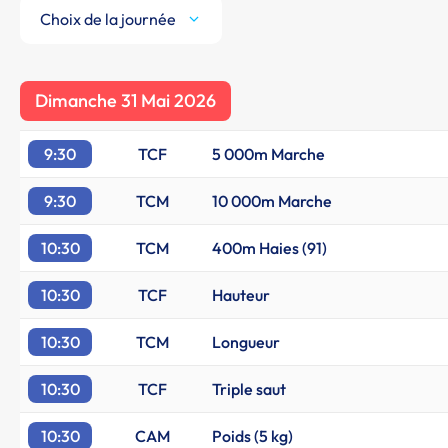
Choix de la journée
Dimanche 31 Mai 2026
9:30
TCF
5 000m Marche
9:30
TCM
10 000m Marche
10:30
TCM
400m Haies (91)
10:30
TCF
Hauteur
10:30
TCM
Longueur
10:30
TCF
Triple saut
10:30
CAM
Poids (5 kg)