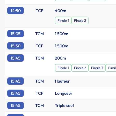
14:50
TCF
400m
Finale 1
Finale 2
15:05
TCM
1 500m
15:30
TCF
1 500m
15:45
TCM
200m
Finale 1
Finale 2
Finale 3
Final
15:45
TCM
Hauteur
15:45
TCF
Longueur
15:45
TCM
Triple saut