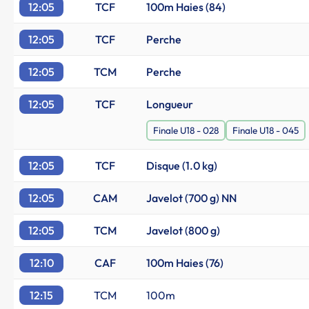
12:05
TCF
100m Haies (84)
12:05
TCF
Perche
12:05
TCM
Perche
12:05
TCF
Longueur
Finale U18 - 028
Finale U18 - 045
12:05
TCF
Disque (1.0 kg)
12:05
CAM
Javelot (700 g) NN
12:05
TCM
Javelot (800 g)
12:10
CAF
100m Haies (76)
12:15
TCM
100m