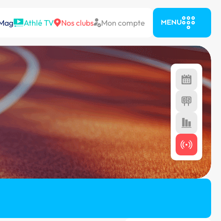
 Mag
Athlé TV
Nos clubs
Mon compte
MENU