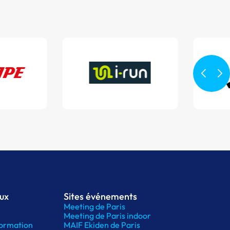
aux
Sites événements
Meeting de Paris
Meeting de Paris indoor
ormation
MAIF Ekiden de Paris