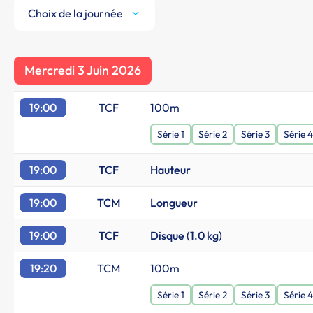
Choix de la journée
Mercredi 3 Juin 2026
19:00
TCF
100m
Série 1
Série 2
Série 3
Série 4
19:00
TCF
Hauteur
19:00
TCM
Longueur
19:00
TCF
Disque (1.0 kg)
19:20
TCM
100m
Série 1
Série 2
Série 3
Série 4