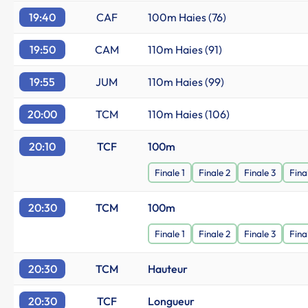
19:40
CAF
100m Haies (76)
19:50
CAM
110m Haies (91)
19:55
JUM
110m Haies (99)
20:00
TCM
110m Haies (106)
20:10
TCF
100m
Finale 1
Finale 2
Finale 3
Fina
20:30
TCM
100m
Finale 1
Finale 2
Finale 3
Fina
20:30
TCM
Hauteur
20:30
TCF
Longueur