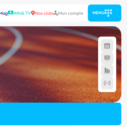
 Mag
Athlé TV
Nos clubs
Mon compte
MENU