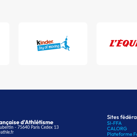
Sites fédér
ançaise d'Athlétisme
SI-FFA
ubertin - 75640 Paris Cedex 13
CALORG
athle.fr
Plateforme F