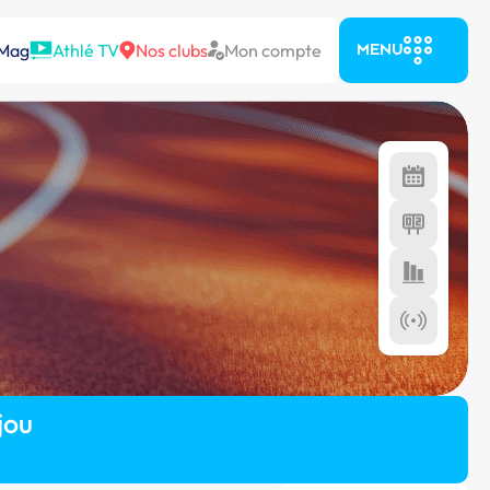
 Mag
Athlé TV
Nos clubs
Mon compte
MENU
jou