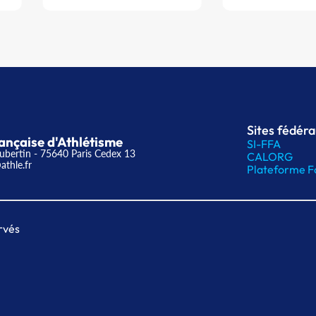
Sites fédér
ançaise d'Athlétisme
SI-FFA
ubertin - 75640 Paris Cedex 13
CALORG
athle.fr
Plateforme F
rvés