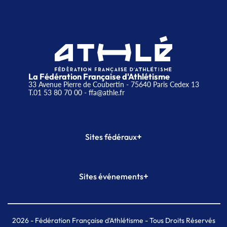
La Fédération Française d'Athlétisme
33 Avenue Pierre de Coubertin - 75640 Paris Cedex 13
T.01 53 80 70 00
- ffa@athle.fr
+
Sites fédéraux
SI-FFA
CALORG
+
Sites événements
Plateforme Formation
Meeting de Paris
Meeting de Paris indoor
MAIF Ekiden de Paris
2026
- Fédération Française d'Athlétisme - Tous Droits Réservés