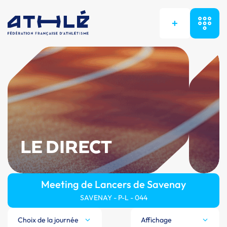
+
LE DIRECT
Meeting de Lancers de Savenay
SAVENAY - P-L - 044
Choix de la journée
Affichage