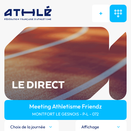
+
LE DIRECT
Meeting Athletisme Friendz
MONTFORT LE GESNOIS - P-L - 072
Choix de la journée
Affichage