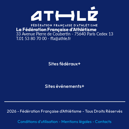
La Fédération Française d'Athlétisme
33 Avenue Pierre de Coubertin - 75640 Paris Cedex 13
T.01 53 80 70 00
- ffa@athle.fr
+
Sites fédéraux
SI-FFA
CALORG
+
Sites événements
Plateforme Formation
Meeting de Paris
Meeting de Paris indoor
MAIF Ekiden de Paris
2026
- Fédération Française d'Athlétisme - Tous Droits Réservés
Conditions d'utilisation -
Mentions légales -
Contacts