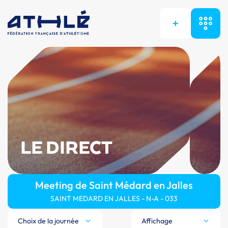
+
LE DIRECT
Meeting de Saint Médard en Jalles
SAINT MEDARD EN JALLES - N-A - 033
Choix de la journée
Affichage