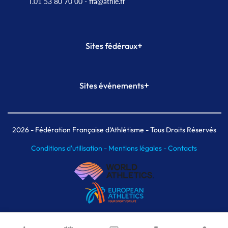
T.01 53 80 70 00
- ffa@athle.fr
+
Sites fédéraux
SI-FFA
CALORG
+
Sites événements
Plateforme Formation
Meeting de Paris
Meeting de Paris indoor
MAIF Ekiden de Paris
2026
- Fédération Française d'Athlétisme - Tous Droits Réservés
Conditions d'utilisation -
Mentions légales -
Contacts