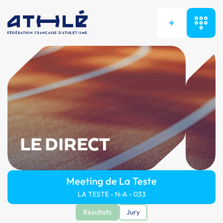
+
LE DIRECT
Meeting de La Teste
LA TESTE - N-A - 033
Résultats
Jury