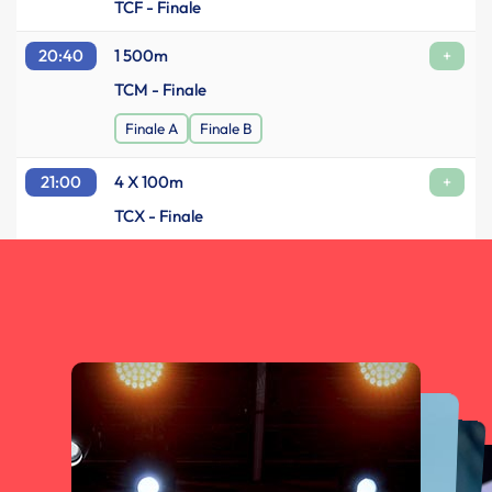
TCF - Finale
20:40
1 500m
+
TCM - Finale
Finale A
Finale B
21:00
4 X 100m
+
TCX - Finale