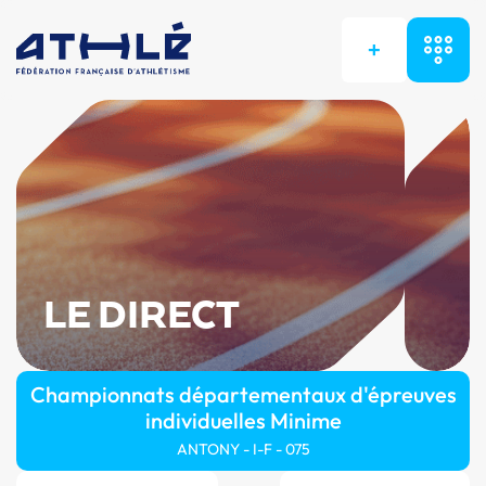
+
LE DIRECT
Championnats départementaux d'épreuves
individuelles Minime
ANTONY - I-F - 075