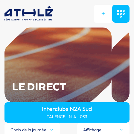
+
LE DIRECT
Interclubs N2A Sud
TALENCE - N-A - 033
Choix de la journée
Affichage