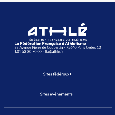
La Fédération Française d'Athlétisme
33 Avenue Pierre de Coubertin - 75640 Paris Cedex 13
T.01 53 80 70 00
- ffa@athle.fr
+
Sites fédéraux
SI-FFA
CALORG
+
Sites événements
Plateforme Formation
Meeting de Paris
Meeting de Paris indoor