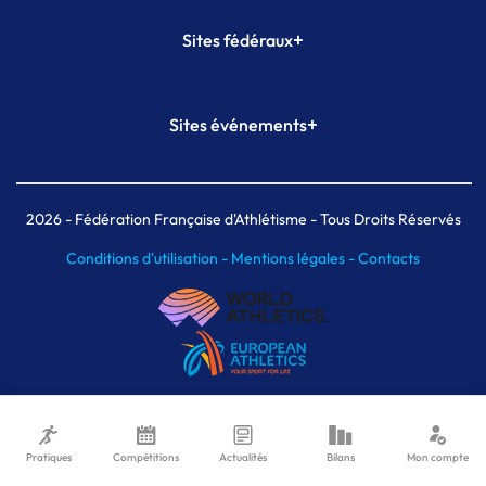
+
Sites fédéraux
SI-FFA
CALORG
+
Sites événements
Plateforme Formation
Meeting de Paris
Meeting de Paris indoor
MAIF Ekiden de Paris
2026
- Fédération Française d'Athlétisme - Tous Droits Réservés
Conditions d'utilisation -
Mentions légales -
Contacts
Pratiques
Compétitions
Actualités
Bilans
Mon compte