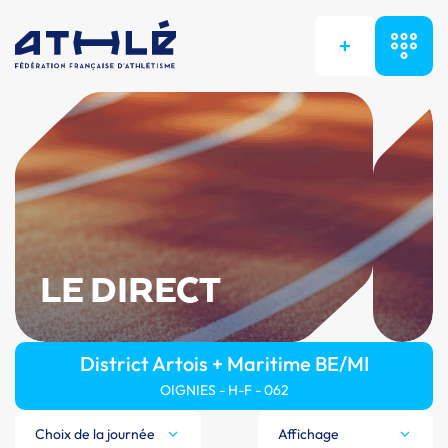
+
LE DIRECT
District Artois + Maritime BE/MI
OIGNIES - H-F - 062
Choix de la journée
Affichage