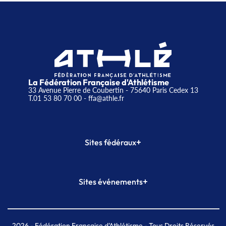
La Fédération Française d'Athlétisme
33 Avenue Pierre de Coubertin - 75640 Paris Cedex 13
T.01 53 80 70 00
- ffa@athle.fr
+
Sites fédéraux
SI-FFA
CALORG
+
Sites événements
Plateforme Formation
Meeting de Paris
Meeting de Paris indoor
MAIF Ekiden de Paris
2026
- Fédération Française d'Athlétisme - Tous Droits Réservés