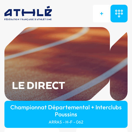
+
LE DIRECT
Championnat Départemental + Interclubs
Poussins
ARRAS - H-F - 062