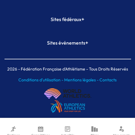
+
Sites fédéraux
SI-FFA
CALORG
+
Sites événements
Plateforme Formation
Meeting de Paris
Meeting de Paris indoor
MAIF Ekiden de Paris
2026
- Fédération Française d'Athlétisme - Tous Droits Réservés
Conditions d'utilisation -
Mentions légales -
Contacts