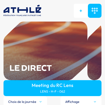
+
LE DIRECT
Meeting du RC Lens
LENS - H-F - 062
Choix de la journée
Affichage