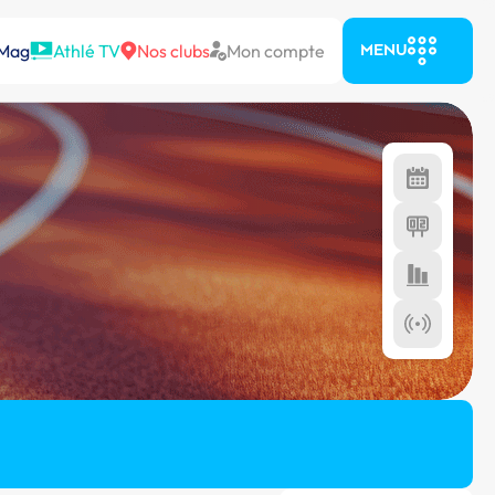
 Mag
Athlé TV
Nos clubs
Mon compte
MENU