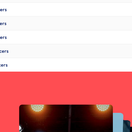
cers
ers
cers
cers
cers