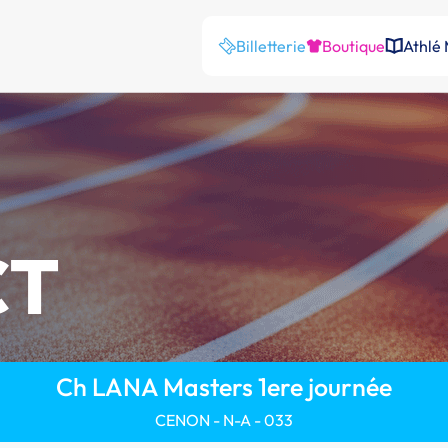
Billetterie
Boutique
Athlé
CT
Ch LANA Masters 1ere journée
CENON - N-A - 033