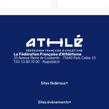
La Fédération Française d'Athlétisme
33 Avenue Pierre de Coubertin - 75640 Paris Cedex 13
T.01 53 80 70 00
- ffa@athle.fr
+
Sites fédéraux
SI-FFA
CALORG
+
Sites événements
Plateforme Formation