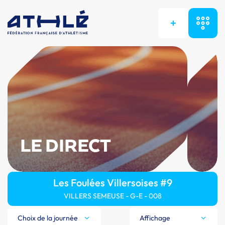
+
LE DIRECT
Les Foulées Villersoises #9
VILLERS SEMEUSE - G-E - 008
Choix de la journée
Affichage