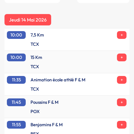
Jeudi 14 Mai 2026
10:00
7,5 Km
+
TCX
10:00
15 Km
+
TCX
11:35
Animation école athlé F & M
+
TCX
11:45
Poussins F & M
+
POX
11:55
Benjamins F & M
+
BEX