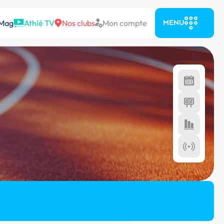
 Mag
Athlé TV
Nos clubs
Mon compte
MENU