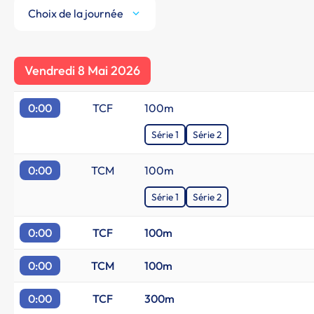
Choix de la journée
Vendredi 8 Mai 2026
0:00
TCF
100m
Série 1
Série 2
0:00
TCM
100m
Série 1
Série 2
0:00
TCF
100m
0:00
TCM
100m
0:00
TCF
300m